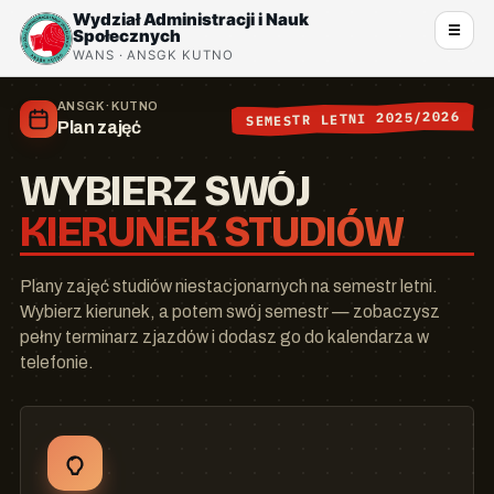
Wydział Administracji i Nauk
☰
Społecznych
WANS · ANSGK KUTNO
ANSGK · KUTNO
SEMESTR LETNI 2025/2026
Plan zajęć
WYBIERZ SWÓJ
KIERUNEK STUDIÓW
Plany zajęć studiów niestacjonarnych na semestr letni.
Wybierz kierunek, a potem swój semestr — zobaczysz
pełny terminarz zjazdów i dodasz go do kalendarza w
telefonie.